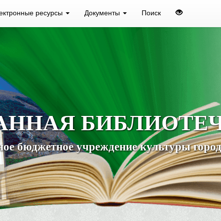
ектронные ресурсы
Документы
Поиск
АННАЯ БИБЛИОТЕ
ое бюджетное учреждение культуры город