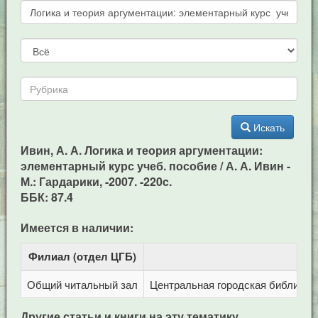
Искать
Ивин, А. А. Логика и теория аргументации:
элементарный курс учеб. пособие / А. А. Ивин -
М.: Гардарики, -2007. -220c.
ББК: 87.4
Имеется в наличии:
Филиал (отдел ЦГБ)
Адр
Общий читальный зал
Центральная городская библиотека
Другие статьи и книги на эту тематику