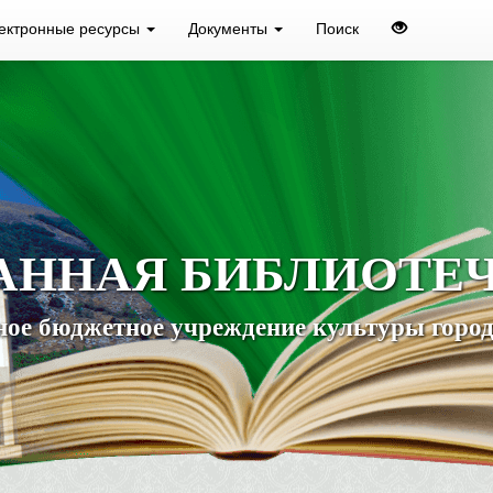
ектронные ресурсы
Документы
Поиск
АННАЯ БИБЛИОТЕ
ое бюджетное учреждение культуры город