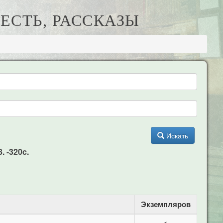
ВЕСТЬ, РАССКАЗЫ
Искать
. -320c.
Экземпляров