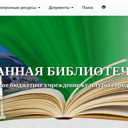
ектронные ресурсы
Документы
Поиск
АННАЯ БИБЛИОТЕ
ое бюджетное учреждение культуры город