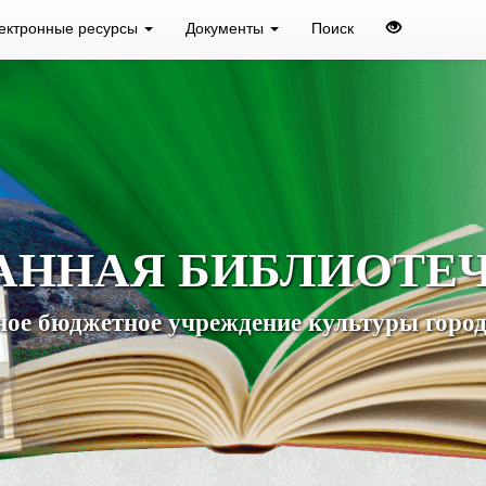
ектронные ресурсы
Документы
Поиск
АННАЯ БИБЛИОТЕ
ое бюджетное учреждение культуры город