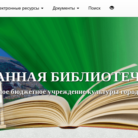
ектронные ресурсы
Документы
Поиск
АННАЯ БИБЛИОТЕ
ое бюджетное учреждение культуры город