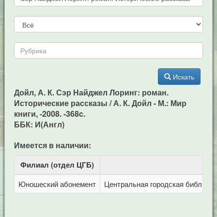
Искать
Дойл, А. К. Сэр Найджел Лоринг: роман.
Исторические рассказы / А. К. Дойл - М.: Мир
книги, -2008. -368c.
ББК: И(Англ)
Имеется в наличии:
Филиал (отдел ЦГБ)
Ад
Юношеский абонемент
Центральная городская библиотека