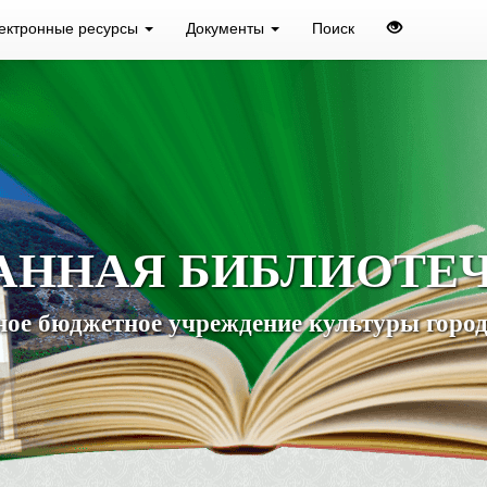
ектронные ресурсы
Документы
Поиск
АННАЯ БИБЛИОТЕ
ое бюджетное учреждение культуры город