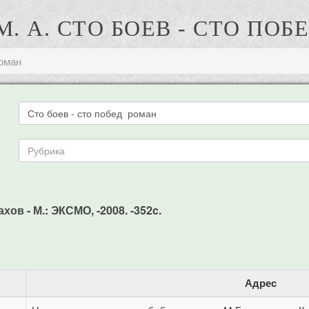
М. А. СТО БОЕВ - СТО ПОБ
роман
хов - М.: ЭКСМО, -2008. -352c.
Адрес