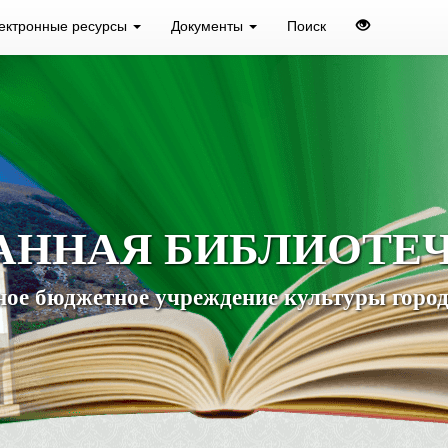
ектронные ресурсы
Документы
Поиск
АННАЯ БИБЛИОТЕ
ое бюджетное учреждение культуры город