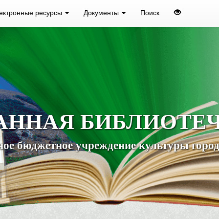
ектронные ресурсы
Документы
Поиск
АННАЯ БИБЛИОТЕ
ое бюджетное учреждение культуры город