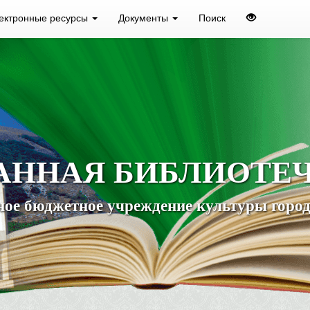
ектронные ресурсы
Документы
Поиск
АННАЯ БИБЛИОТЕ
ое бюджетное учреждение культуры город