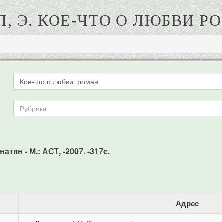
Л, Э. КОЕ-ЧТО О ЛЮБВИ Р
атян - М.: АСТ, -2007. -317c.
Адрес