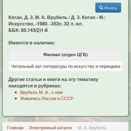
Искать
Коган, Д. З. М. А. Врубель / Д. З. Коган - М.:
Искусство, -1980. -352c. 32 л. ил.
ББК: 85.143(2)1-8
Имеется в наличии:
Филиал (отдел ЦГБ)
Читальный зал литературы по искусству и периодики
Це
Другие статьи и книги на эту тематику
находятся в рубриках:
Врубель М. А., о нем
Живопись России и СССР
Главная
Электронный каталог
М. А. Врубель