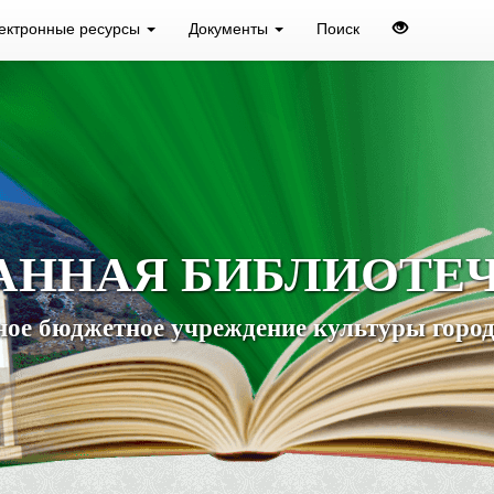
ектронные ресурсы
Документы
Поиск
АННАЯ БИБЛИОТЕ
ое бюджетное учреждение культуры город