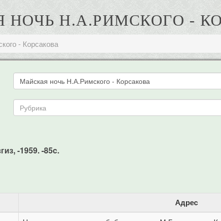
 НОЧЬ Н.А.РИМСКОГО - К
кого - Корсакова
из, -1959. -85c.
Адрес