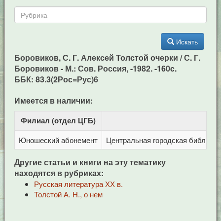
Искать
Боровиков, С. Г. Алексей Толстой очерки / С. Г.
Боровиков - М.: Сов. Россия, -1982. -160c.
ББК: 83.3(2Рос=Рус)6
Имеется в наличии:
Филиал (отдел ЦГБ)
Ад
Юношеский абонемент
Центральная городская библиотека
Другие статьи и книги на эту тематику
находятся в рубриках:
Русская литература ХХ в.
Толстой А. Н., о нем