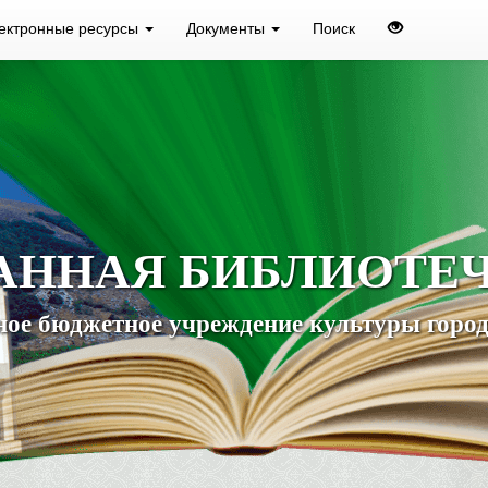
ектронные ресурсы
Документы
Поиск
АННАЯ БИБЛИОТЕ
ое бюджетное учреждение культуры город