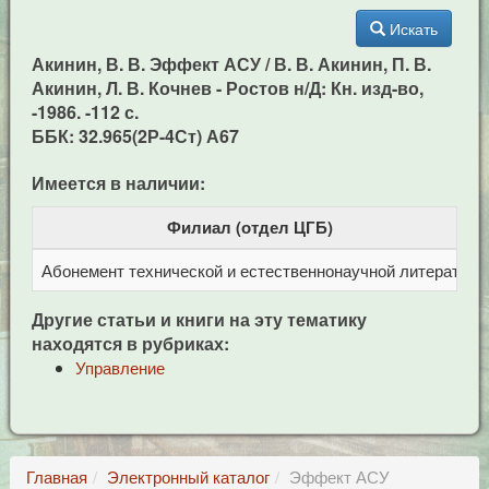
Искать
Акинин, В. В. Эффект АСУ / В. В. Акинин, П. В.
Акинин, Л. В. Кочнев - Ростов н/Д: Кн. изд-во,
-1986. -112 с.
ББК: 32.965(2Р-4Ст) А67
Имеется в наличии:
Филиал (отдел ЦГБ)
Абонемент технической и естественнонаучной литерат
Ц
Другие статьи и книги на эту тематику
находятся в рубриках:
Управление
Главная
Электронный каталог
Эффект АСУ