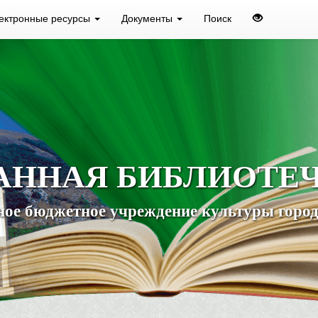
ектронные ресурсы
Документы
Поиск
АННАЯ БИБЛИОТЕ
ое бюджетное учреждение культуры город