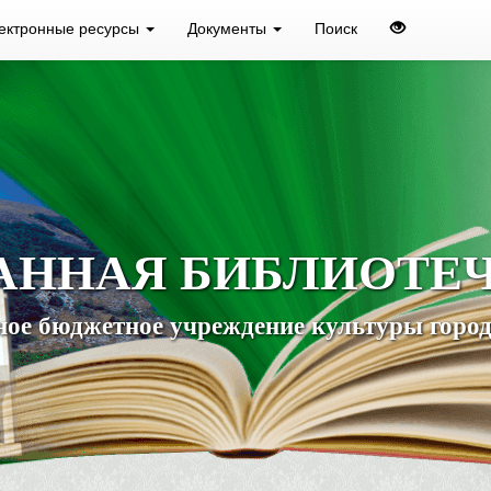
ектронные ресурсы
Документы
Поиск
АННАЯ БИБЛИОТЕ
ое бюджетное учреждение культуры город