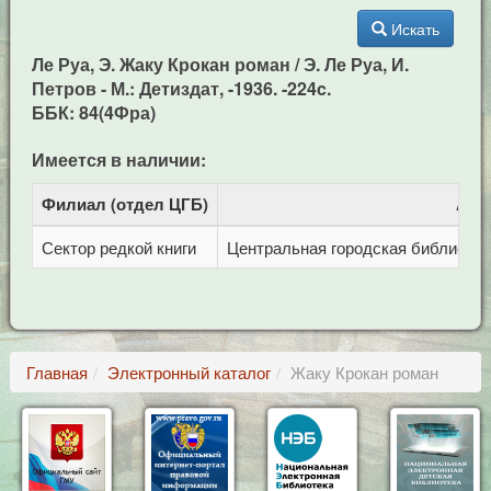
Искать
Ле Руа, Э. Жаку Крокан роман / Э. Ле Руа, И.
Петров - М.: Детиздат, -1936. -224c.
ББК: 84(4Фра)
Имеется в наличии:
Филиал (отдел ЦГБ)
Адр
Сектор редкой книги
Центральная городская библиотека 
Главная
Электронный каталог
Жаку Крокан роман