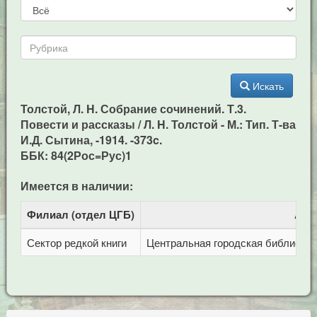
Искать
Толстой, Л. H. Собрание сочинений. Т.3.
Повести и рассказы / Л. H. Толстой - М.: Тип. Т-ва
И.Д. Сытина, -1914. -373c.
ББК: 84(2Рос=Рус)1
Имеется в наличии:
Филиал (отдел ЦГБ)
Адр
Сектор редкой книги
Центральная городская библиотека 