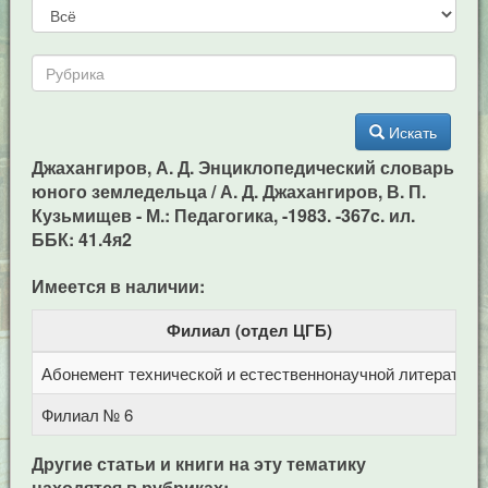
Искать
Джахангиров, А. Д. Энциклопедический словарь
юного земледельца / А. Д. Джахангиров, В. П.
Кузьмищев - М.: Педагогика, -1983. -367c. ил.
ББК: 41.4я2
Имеется в наличии:
Филиал (отдел ЦГБ)
Абонемент технической и естественнонаучной литерат
Ц
Филиал № 6
у
Другие статьи и книги на эту тематику
находятся в рубриках: