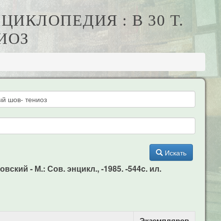
ИКЛОПЕДИЯ : В 30 Т.
ИОЗ
Искать
кий - М.: Сов. энцикл., -1985. -544c. ил.
Экземпляров