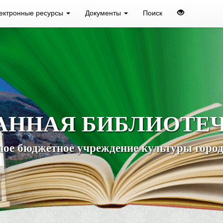
ектронные ресурсы
Документы
Поиск
АННАЯ БИБЛИОТЕ
ое бюджетное учреждение культуры город