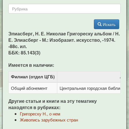
Искать
Элиасберг, Н. Е. Николае Григореску альбом / Н.
Е. Элиасберг - М.: Изобразит. искусство, -1974.
-88c. ил.
ББК: 85.143(3)
Имеется в наличии:
Филиал (отдел ЦГБ)
Адр
Общий абонемент
Центральная городская библиотека 
Другие статьи и книги на эту тематику
находятся в рубриках:
Григореску Н., о нем
Живопись зарубежных стран