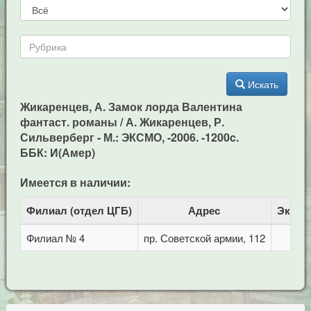
Искать
Жикаренцев, А. Замок лорда Валентина
фантаст. романы / А. Жикаренцев, Р.
Сильверберг - М.: ЭКСМО, -2006. -1200c.
ББК: И(Амер)
Имеется в наличии:
Филиал (отдел ЦГБ)
Адрес
Экзем
Филиал № 4
пр. Советской армии, 112