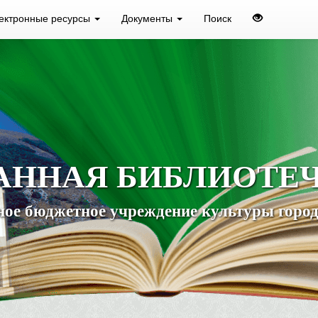
ектронные ресурсы
Документы
Поиск
АННАЯ БИБЛИОТЕ
ое бюджетное учреждение культуры город