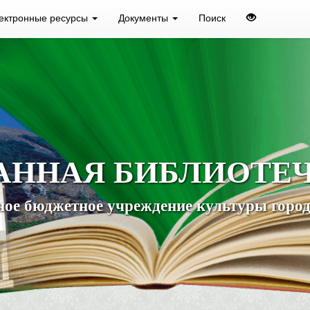
ектронные ресурсы
Документы
Поиск
АННАЯ БИБЛИОТЕ
ое бюджетное учреждение культуры город