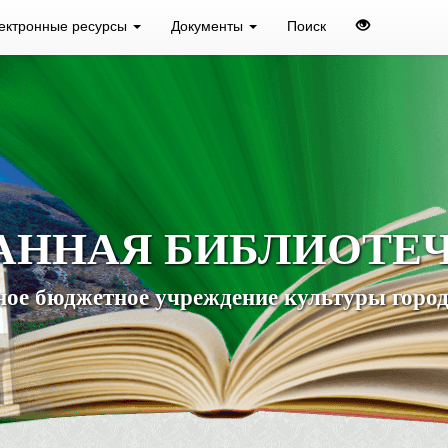
ектронные ресурсы
Документы
Поиск
АННАЯ БИБЛИОТЕ
ое бюджетное учреждение культуры город