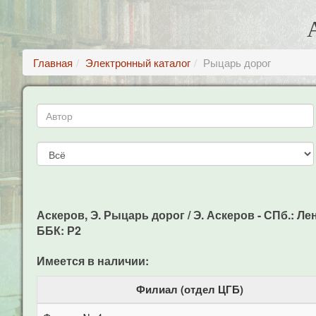
Главная
Электронный каталог
Рыцарь дорог
Аскеров, Э. Рыцарь дорог / Э. Аскеров - СПб.: Лени
ББК: Р2
Имеется в наличии:
Филиал (отдел ЦГБ)