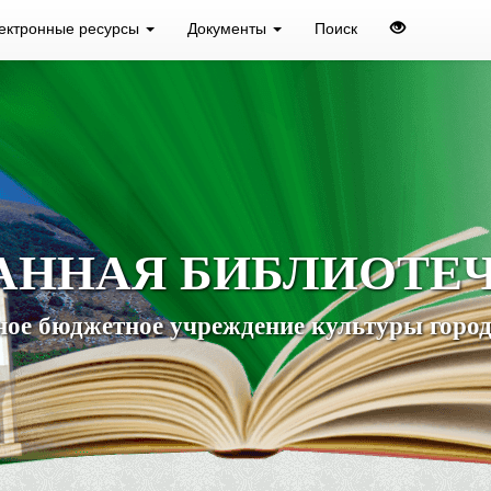
ектронные ресурсы
Документы
Поиск
АННАЯ БИБЛИОТЕ
ое бюджетное учреждение культуры город