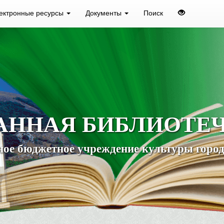
ектронные ресурсы
Документы
Поиск
АННАЯ БИБЛИОТЕ
ое бюджетное учреждение культуры город