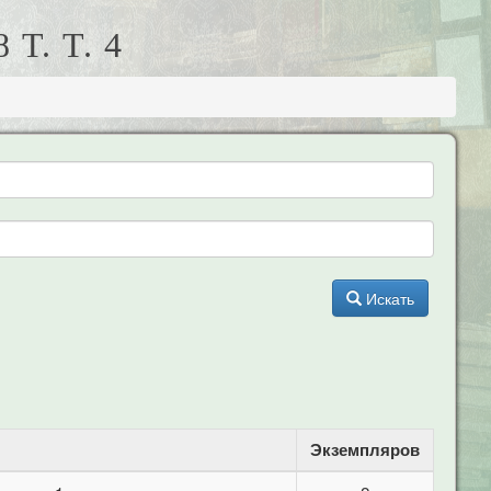
Т. Т. 4
Искать
Экземпляров