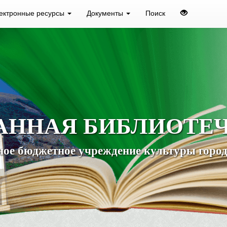
ектронные ресурсы
Документы
Поиск
АННАЯ БИБЛИОТЕ
ое бюджетное учреждение культуры город