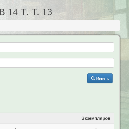
4 Т. Т. 13
Искать
Экземпляров