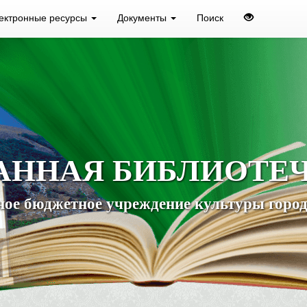
ектронные ресурсы
Документы
Поиск
АННАЯ БИБЛИОТЕ
ое бюджетное учреждение культуры город