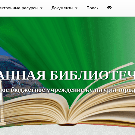
ектронные ресурсы
Документы
Поиск
АННАЯ БИБЛИОТЕ
ое бюджетное учреждение культуры город