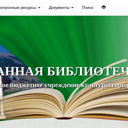
ектронные ресурсы
Документы
Поиск
АННАЯ БИБЛИОТЕ
ое бюджетное учреждение культуры город