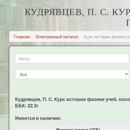
КУДРЯВЦЕВ, П. С. К
Главная
Электронный каталог
Курс истории физики уч
Кудрявцев, П. С. Курс истории физики учеб. пособи
ББК: 22.3г
Имеется в наличии:
Филиал (отдел ЦГБ)