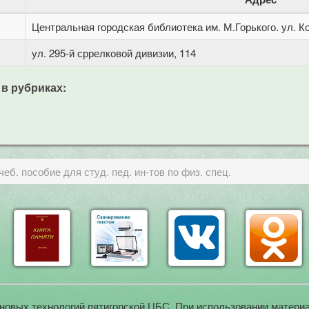
Центральная городская библиотека им. М.Горького. ул. Ко
ул. 295-й сррелковой дивизии, 114
 в рубриках:
еб. пособие для студ. пед. ин-тов по физ. спец.
новых технологий пятигорской ЦБС. При использовании материа