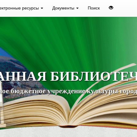
ектронные ресурсы
Документы
Поиск
АННАЯ БИБЛИОТЕ
ое бюджетное учреждение культуры город