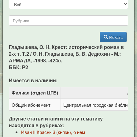
Искать
Гладышева, О. Н. Крест: исторический роман в
2-х т. Т.2 / О. Н. Гладышева, Б. В. Дедюхин - М.:
АРМАДА, -1998. -424c.
ББК: Р2
Имеется в наличии:
Филиал (отдел ЦГБ)
Адр
Общий абонемент
Центральная городская библиотека 
Другие статьи и книги на эту тематику
находятся в рубриках:
Иван II Красный (князь), о нем