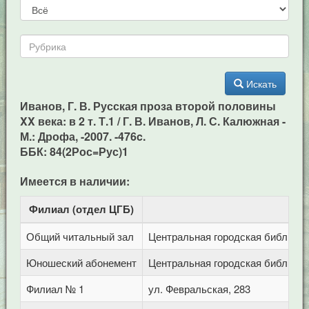
Искать
Иванов, Г. В. Русская проза второй половины
XX века: в 2 т. Т.1 / Г. В. Иванов, Л. С. Калюжная -
М.: Дрофа, -2007. -476c.
ББК: 84(2Рос=Рус)1
Имеется в наличии:
Филиал (отдел ЦГБ)
Ад
Общий читальный зал
Центральная городская библиотека
Юношеский абонемент
Центральная городская библиотека
Филиал № 1
ул. Февральская, 283