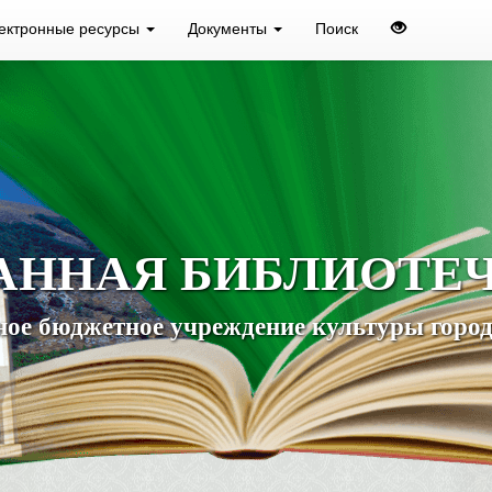
ектронные ресурсы
Документы
Поиск
АННАЯ БИБЛИОТЕ
ое бюджетное учреждение культуры город