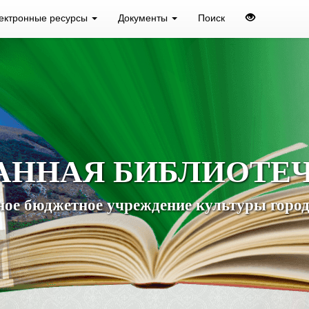
ектронные ресурсы
Документы
Поиск
АННАЯ БИБЛИОТЕ
ое бюджетное учреждение культуры город