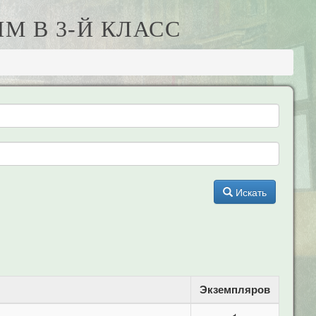
ИМ В 3-Й КЛАСС
Искать
Экземпляров