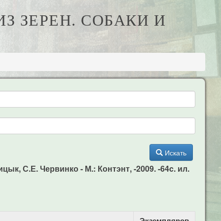
З ЗЕРЕН. СОБАКИ И
Искать
ык, С.Е. Червинко - М.: Контэнт, -2009. -64c. ил.
Экземпляров