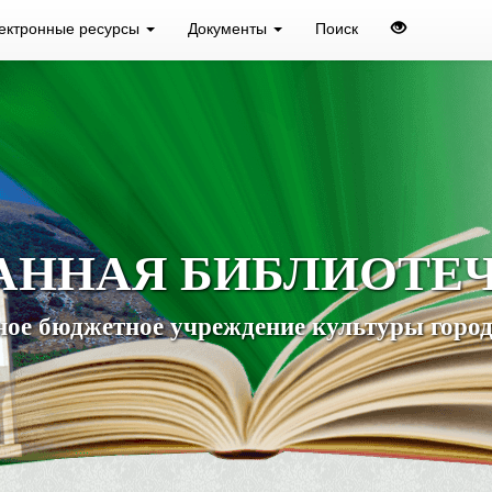
ектронные ресурсы
Документы
Поиск
АННАЯ БИБЛИОТЕ
ое бюджетное учреждение культуры город