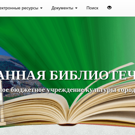
ектронные ресурсы
Документы
Поиск
АННАЯ БИБЛИОТЕ
ое бюджетное учреждение культуры город