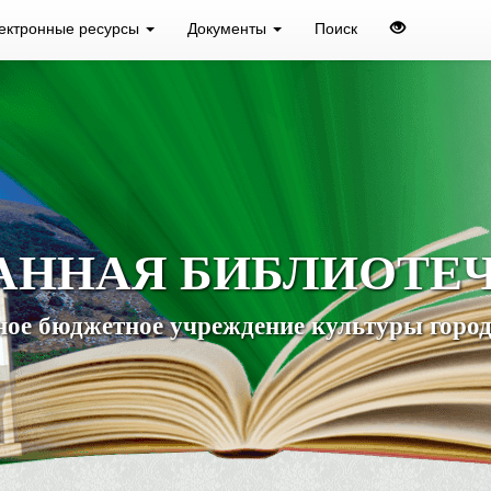
ектронные ресурсы
Документы
Поиск
АННАЯ БИБЛИОТЕ
ое бюджетное учреждение культуры город