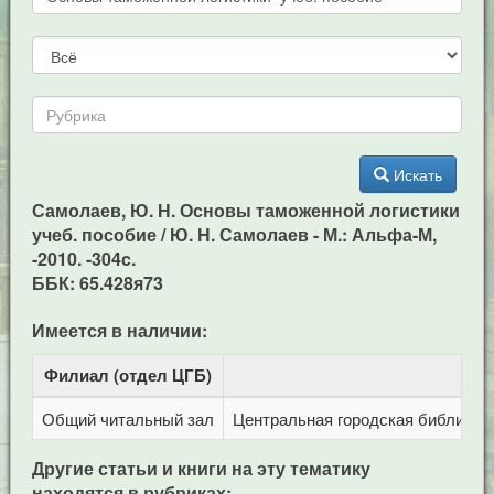
Искать
Самолаев, Ю. Н. Основы таможенной логистики
учеб. пособие / Ю. Н. Самолаев - М.: Альфа-М,
-2010. -304c.
ББК: 65.428я73
Имеется в наличии:
Филиал (отдел ЦГБ)
Адр
Общий читальный зал
Центральная городская библиотека
Другие статьи и книги на эту тематику
находятся в рубриках: