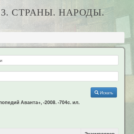
3. СТРАНЫ. НАРОДЫ.
Искать
опедий Аванта+, -2008. -704c. ил.
Экземпляров