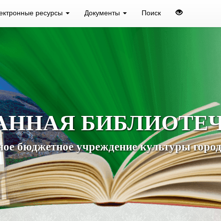
ектронные ресурсы
Документы
Поиск
АННАЯ БИБЛИОТЕ
ое бюджетное учреждение культуры город