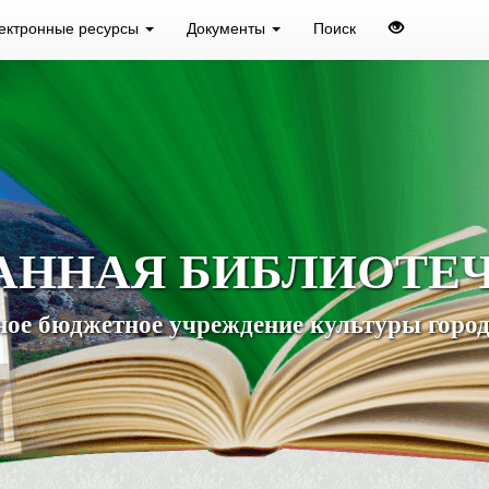
ектронные ресурсы
Документы
Поиск
АННАЯ БИБЛИОТЕ
ое бюджетное учреждение культуры город