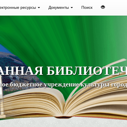
ектронные ресурсы
Документы
Поиск
АННАЯ БИБЛИОТЕ
ое бюджетное учреждение культуры город