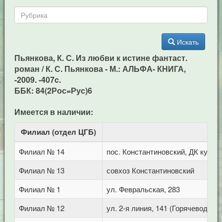
Искать
Пьянкова, К. С. Из любви к истине фантаст.
роман / К. С. Пьянкова - М.: АЛЬФА- КНИГА,
-2009. -407c.
ББК: 84(2Рос=Рус)6
Имеется в наличии:
Филиал (отдел ЦГБ)
Ад
Филиал № 14
пос. Константиновский, ДК культ
Филиал № 13
совхоз Константиновский
Филиал № 1
ул. Февральская, 283
Филиал № 12
ул. 2-я линия, 141 (Горячеводск)