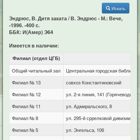
Искать
Эндрюс, В. Дитя заката / В. Эндрюс - М.: Вече,
-1996. -400 с.
ББК: И(Амер) Э64
Имеется в наличии:
Филиал (отдел ЦГБ)
Адр
Общий читальный зал
Центральная городская библиотека
Филиал № 13
совхоз Константиновский
Филиал № 12
ул. 2-я линия, 141 (Горячеводск)
Филиал № 11
ул. Адмиральского, 8
Филиал № 8
ул. 295-й сррелковой дивизии, 11
Филиал № 5
ул. Энгельса, 106