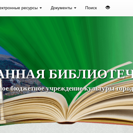
ектронные ресурсы
Документы
Поиск
АННАЯ БИБЛИОТЕ
ое бюджетное учреждение культуры город