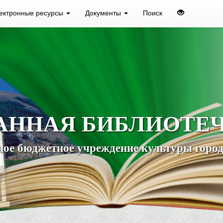
ектронные ресурсы
Документы
Поиск
АННАЯ БИБЛИОТЕ
ое бюджетное учреждение культуры город